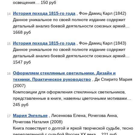
освещения… 150 руб
История похода 1815-го года
, Фон-Дамиц Карл (1842)
14
Данное уникальное по своей полноте издание содержит
детальный анализ боевой деятельности союзных армий…
1668 руб
История похода 1815-го года
, Фон-Дамиц Карл (1843)
15
Данное уникальное по своей полноте издание содержит
детальный анализ боевой деятельности союзных армий…
1547 руб
Оформляем стеклянные светильники. Дизайн и
16
техники. Практическое руководство
, Ди Спирито Мария
(2007)
Композиции для оформления стеклянных светильников,
представленные в книге, навеяны цветочными мотивами…
245 руб
Мария Энгельке
, Лисенкова Елена, Рочегова Анна,
17
Рочегова Наталия (2008)
Книга повествует о долгой и яркой творческой судьбе, тесно
переплетенной с судьбой России ХХ века… 221 руб