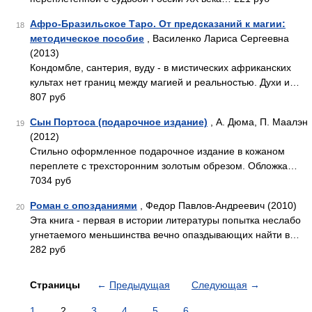
Афро-Бразильское Таро. От предсказаний к магии:
18
методическое пособие
, Василенко Лариса Сергеевна
(2013)
Кондомбле, сантерия, вуду - в мистических африканских
культах нет границ между магией и реальностью. Духи и…
807 руб
Сын Портоса (подарочное издание)
, А. Дюма, П. Маалэн
19
(2012)
Стильно оформленное подарочное издание в кожаном
переплете с трехсторонним золотым обрезом. Обложка…
7034 руб
Роман с опозданиями
, Федор Павлов-Андреевич (2010)
20
Эта книга - первая в истории литературы попытка неслабо
угнетаемого меньшинства вечно опаздывающих найти в…
282 руб
Страницы
←
Предыдущая
Следующая
→
1
2
3
4
5
6