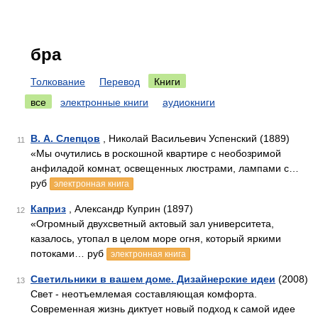
бра
Толкование
Перевод
Книги
все
электронные книги
аудиокниги
В. А. Слепцов
, Николай Васильевич Успенский (1889)
11
«Мы очутились в роскошной квартире с необозримой
анфиладой комнат, освещенных люстрами, лампами с…
руб
электронная книга
Каприз
, Александр Куприн (1897)
12
«Огромный двухсветный актовый зал университета,
казалось, утопал в целом море огня, который яркими
потоками… руб
электронная книга
Светильники в вашем доме. Дизайнерские идеи
(2008)
13
Свет - неотъемлемая составляющая комфорта.
Современная жизнь диктует новый подход к самой идее